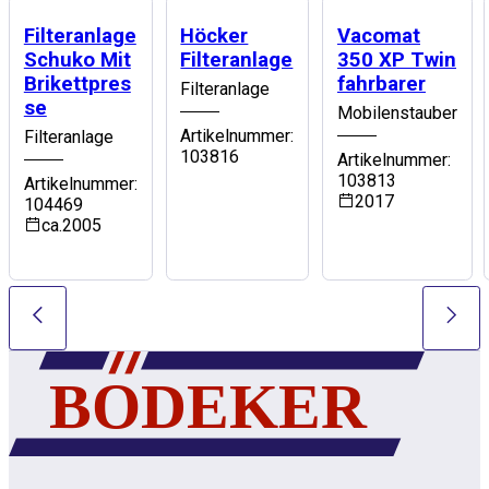
Filteranlage
Höcker
Vacomat
Schuko Mit
Filteranlage
350 XP Twin
Brikettpres
fahrbarer
Filteranlage
se
Mobilenstauber
Artikelnummer:
Filteranlage
103816
Artikelnummer:
103813
Artikelnummer:
2017
104469
ca.2005